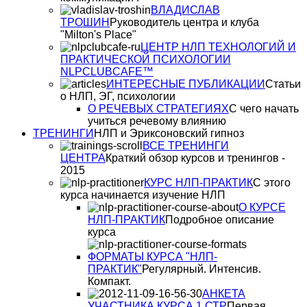
ВЛАДИСЛАВ
ТРОШИН
Руководитель центра и клуба
"Milton's Place"
ЦЕНТР НЛП ТЕХНОЛОГИЙ И
ПРАКТИЧЕСКОЙ ПСИХОЛОГИИ
NLPCLUBCAFE™
ИНТЕРЕСНЫЕ ПУБЛИКАЦИИ
Статьи
о НЛП, ЭГ, психологии
О РЕЧЕВЫХ СТРАТЕГИЯХ
С чего начать
учиться речевому влиянию
ТРЕНИНГИ
НЛП и Эриксоновский гипноз
ВСЕ ТРЕНИНГИ
ЦЕНТРА
Краткий обзор курсов и тренингов -
2015
КУРС НЛП-ПРАКТИК
С этого
курса начинается изучение НЛП
О КУРСЕ
НЛП-ПРАКТИК
Подробное описание
курса
ФОРМАТЫ КУРСА "НЛП-
ПРАКТИК"
Регулярный. Интенсив.
Компакт.
АНКЕТА
УЧАСТНИКА КУРСА 1 СТР
Первая