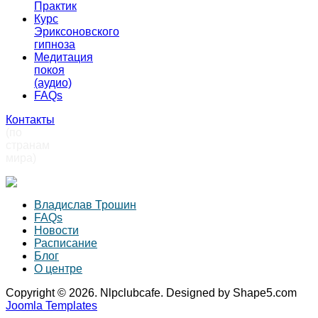
Практик
Курс
Эриксоновского
гипноза
Медитация
покоя
(аудио)
FAQs
Контакты
(по
странам
мира)
Владислав Трошин
FAQs
Новости
Расписание
Блог
О центре
Copyright © 2026. Nlpclubcafe. Designed by Shape5.com
Joomla Templates