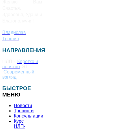
Желаю Вам
Счастья,
Здоровья, Удачи и
Благополучия!
Владислав
Трошин
НАПРАВЛЕНИЯ
НЛП -
Коротко и
понятно
ЭГ -
Современный
взгляд
БЫСТРОЕ
МЕНЮ
Новости
Тренинги
Консультации
Курс
НЛП-