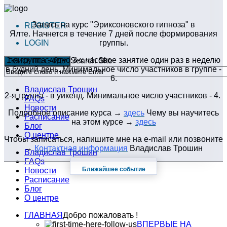
Запись на курс "Эриксоновского гипноза" в
REGISTER
Ялте. Начнется в течение 7 дней после формирования
LOGIN
группы.
1-я группа - одно 3-х часовое занятие один раз в неделю
Search Site
ПОИСК ПО САЙТУ
в будний день. Минимальное число участников в группе -
6.
Владислав Трошин
2-я группа - в уикенд. Минимальное число участников - 4.
FAQs
Новости
Подробное описание курса →
здесь
Чему вы научитесь
Расписание
на этом курсе →
здесь
Блог
О центре
Чтобы записаться, напишите мне на e-mail или позвоните
→
Контактная информация
Владислав Трошин
Владислав Трошин
FAQs
Ближайшее событие
Новости
Расписание
Блог
О центре
ГЛАВНАЯ
Добро пожаловать !
ВПЕРВЫЕ НА