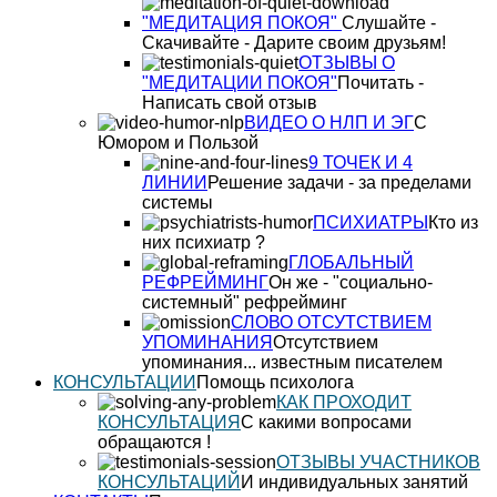
"МЕДИТАЦИЯ ПОКОЯ"
Слушайте -
Скачивайте - Дарите своим друзьям!
ОТЗЫВЫ О
"МЕДИТАЦИИ ПОКОЯ"
Почитать -
Написать свой отзыв
ВИДЕО О НЛП И ЭГ
С
Юмором и Пользой
9 ТОЧЕК И 4
ЛИНИИ
Решение задачи - за пределами
системы
ПСИХИАТРЫ
Кто из
них психиатр ?
ГЛОБАЛЬНЫЙ
РЕФРЕЙМИНГ
Он же - "социально-
системный" рефрейминг
СЛОВО ОТСУТСТВИЕМ
УПОМИНАНИЯ
Отсутствием
упоминания... известным писателем
КОНСУЛЬТАЦИИ
Помощь психолога
КАК ПРОХОДИТ
КОНСУЛЬТАЦИЯ
С какими вопросами
обращаются !
ОТЗЫВЫ УЧАСТНИКОВ
КОНСУЛЬТАЦИЙ
И индивидуальных занятий