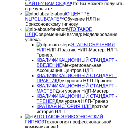
САЙТЕ? ВАМ СЮДА!
Что Вы можете получить
в результате...
О ЦЕНТРЕ
NLPCLUBCAFE™
Обучение НЛП и
Эриксоновскому гипнозу
ЧТО ТАКОЕ
НЛП
Современный взгляд: Моделирование
успеха.
ЭТАПЫ ОБУЧЕНИЯ
НЛП
НЛП-Практик. НЛП-Мастер. НЛП-
Тренер.
КВАЛИФИКАЦИОННЫЙ СТАНДАРТ -
ВВЕДЕНИЕ
Межрегиональная
Ассоциация Центров НЛП
КВАЛИФИКАЦИОННЫЙ СТАНДАРТ -
ПРАКТИК
Для уровня НЛП-Практик
КВАЛИФИКАЦИОННЫЙ СТАНДАРТ -
МАСТЕР
Для уровня НЛП-Мастер
КВАЛИФИКАЦИОННЫЙ СТАНДАРТ -
ТРЕНЕР
Для уровня НЛП-Тренер
КРАТКАЯ ИСТОРИЯ НЛП
Краткая
история НЛП
ЧТО ТАКОЕ ЭРИКСОНОВСКИЙ
ГИПНОЗ
Технология профессиональной
коммуникации !