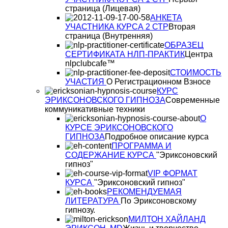
страница (Лицевая)
АНКЕТА
УЧАСТНИКА КУРСА 2 СТР
Вторая
страница (Внутренняя)
ОБРАЗЕЦ
СЕРТИФИКАТА НЛП-ПРАКТИК
Центра
nlpclubcafe™
СТОИМОСТЬ
УЧАСТИЯ
О Регистрационном Взносе
КУРС
ЭРИКСОНОВСКОГО ГИПНОЗА
Современные
коммуникативные техники
О
КУРСЕ ЭРИКСОНОВСКОГО
ГИПНОЗА
Подробное описание курса
ПРОГРАММА И
СОДЕРЖАНИЕ КУРСА
"Эриксоновский
гипноз"
VIP ФОРМАТ
КУРСА
"Эриксоновский гипноз"
РЕКОМЕНДУЕМАЯ
ЛИТЕРАТУРА
По Эриксоновскому
гипнозу.
МИЛТОН ХАЙЛАНД