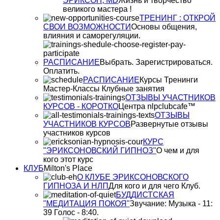
ЭРИКСОН, MD
Жизнь и творчество
великого мастера !
ТРЕНИНГ : ОТКРОЙ
СВОИ ВОЗМОЖНОСТИ
Основы общения,
влияния и саморегуляции.
РАСПИСАНИЕ
Выбрать. Зарегистрироваться.
Оплатить.
РАСПИСАНИЕ
Курсы Тренинги
Мастер-Классы Клубные занятия
ОТЗЫВЫ УЧАСТНИКОВ
КУРСОВ - КОРОТКО
Центра nlpclubcafe™
ОТЗЫВЫ
УЧАСТНИКОВ КУРСОВ
Развернутые отзывы
участников курсов
КУРС
"ЭРИКСОНОВСКИЙ ГИПНОЗ"
О чем и для
кого этот курс
КЛУБ
Milton's Place
О КЛУБЕ ЭРИКСОНОВСКОГО
ГИПНОЗА И НЛП
Для кого и для чего Клуб.
БУДДИСТСКАЯ
"МЕДИТАЦИЯ ПОКОЯ"
Звучание: Музыка - 11:
39 Голос - 8:40.