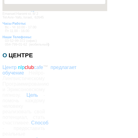
Наш Почтовый Адрес:
Emanuel Haromi st. 8/ 2
Tel Aviv-Yafo, Israel, 62645
Часы Работы:
Вс - Чт 10.00 - 17.00
Пт 11.00 - 16.00
Наши Телефоны:
03-52-99-372
(офис)
054-799-01-62 (мобильный
)
О
ЦЕНТРЕ
Центр
nlp
club
cafe
™
предлагает
обучение
Нейро-
Лингвистическому
Программированию
и Эриксоновскому
гипнозу.
Цель
-
помочь каждому
человеку
реализовать свой
потенциал, стать
счастливее.
Способ
- предоставить
реальные