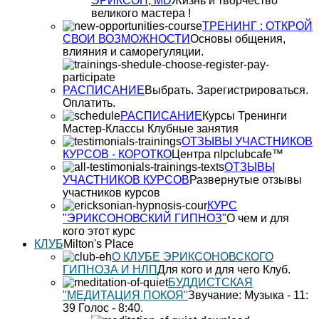
ЭРИКСОН, MD
Жизнь и творчество
великого мастера !
ТРЕНИНГ : ОТКРОЙ
СВОИ ВОЗМОЖНОСТИ
Основы общения,
влияния и саморегуляции.
РАСПИСАНИЕ
Выбрать. Зарегистрироваться.
Оплатить.
РАСПИСАНИЕ
Курсы Тренинги
Мастер-Классы Клубные занятия
ОТЗЫВЫ УЧАСТНИКОВ
КУРСОВ - КОРОТКО
Центра nlpclubcafe™
ОТЗЫВЫ
УЧАСТНИКОВ КУРСОВ
Развернутые отзывы
участников курсов
КУРС
"ЭРИКСОНОВСКИЙ ГИПНОЗ"
О чем и для
кого этот курс
КЛУБ
Milton's Place
О КЛУБЕ ЭРИКСОНОВСКОГО
ГИПНОЗА И НЛП
Для кого и для чего Клуб.
БУДДИСТСКАЯ
"МЕДИТАЦИЯ ПОКОЯ"
Звучание: Музыка - 11:
39 Голос - 8:40.