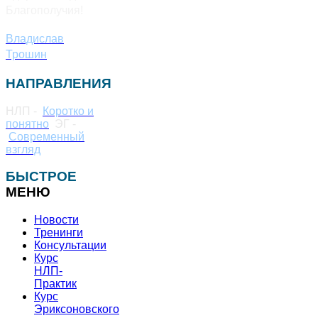
Благополучия!
Владислав
Трошин
НАПРАВЛЕНИЯ
НЛП -
Коротко и
понятно
ЭГ -
Современный
взгляд
БЫСТРОЕ
МЕНЮ
Новости
Тренинги
Консультации
Курс
НЛП-
Практик
Курс
Эриксоновского