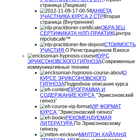
страница (Лицевая)
АНКЕТА
УЧАСТНИКА КУРСА 2 СТР
Вторая
страница (Внутренняя)
ОБРАЗЕЦ
СЕРТИФИКАТА НЛП-ПРАКТИК
Центра
nlpclubcafe™
СТОИМОСТЬ
УЧАСТИЯ
О Регистрационном Взносе
КУРС
ЭРИКСОНОВСКОГО ГИПНОЗА
Современные
коммуникативные техники
О
КУРСЕ ЭРИКСОНОВСКОГО
ГИПНОЗА
Подробное описание курса
ПРОГРАММА И
СОДЕРЖАНИЕ КУРСА
"Эриксоновский
гипноз"
VIP ФОРМАТ
КУРСА
"Эриксоновский гипноз"
РЕКОМЕНДУЕМАЯ
ЛИТЕРАТУРА
По Эриксоновскому
гипнозу.
МИЛТОН ХАЙЛАНД