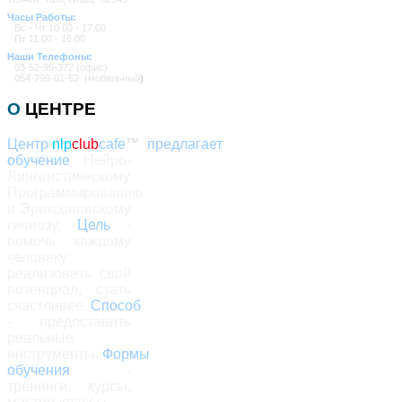
Часы Работы:
Вс - Чт 10.00 - 17.00
Пт 11.00 - 16.00
Наши Телефоны:
03-52-99-372
(офис)
054-799-01-62 (мобильный
)
О
ЦЕНТРЕ
Центр
nlp
club
cafe
™
предлагает
обучение
Нейро-
Лингвистическому
Программированию
и Эриксоновскому
гипнозу.
Цель
-
помочь каждому
человеку
реализовать свой
потенциал, стать
счастливее.
Способ
- предоставить
реальные
инструменты.
Формы
обучения
-
тренинги, курсы,