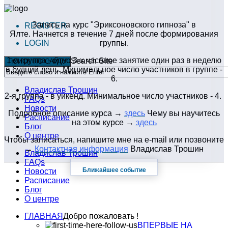
Запись на курс "Эриксоновского гипноза" в
REGISTER
Ялте. Начнется в течение 7 дней после формирования
LOGIN
группы.
1-я группа - одно 3-х часовое занятие один раз в неделю
Search Site
ПОИСК ПО САЙТУ
в будний день. Минимальное число участников в группе -
6.
Владислав Трошин
2-я группа - в уикенд. Минимальное число участников - 4.
FAQs
Новости
Подробное описание курса →
здесь
Чему вы научитесь
Расписание
на этом курсе →
здесь
Блог
О центре
Чтобы записаться, напишите мне на e-mail или позвоните
→
Контактная информация
Владислав Трошин
Владислав Трошин
FAQs
Ближайшее событие
Новости
Расписание
Блог
О центре
ГЛАВНАЯ
Добро пожаловать !
ВПЕРВЫЕ НА