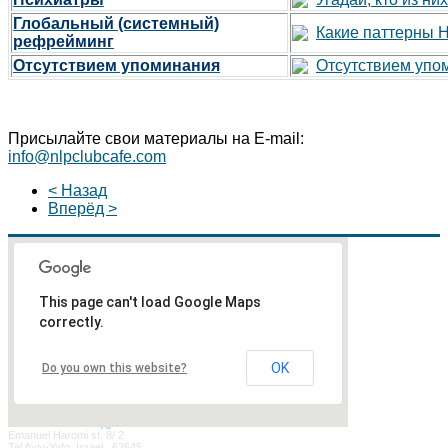
Глобальный (системный)
Какие паттерны 
рефрейминг
Отсутствием упоминания
Отсутствием упо
Присылайте свои материалы на E-mail:
info@nlpclubcafe.com
< Назад
Вперёд >
This page can't load Google Maps
correctly.
OK
Do you own this website?
Наш Почтовый Адрес:
Emanuel Haromi st. 8/ 2
Tel Aviv-Yafo, Israel, 62645