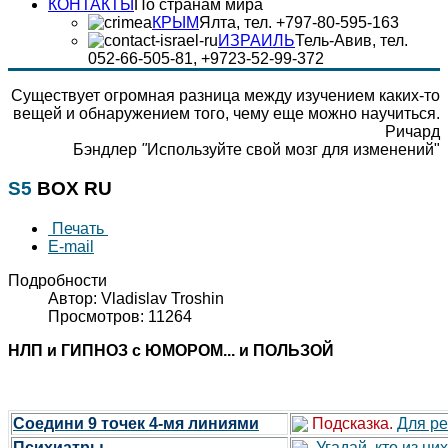
КОНТАКТЫ
По странам мира
КРЫМ
Ялта, тел. +797-80-595-163
ИЗРАИЛЬ
Тель-Авив, тел.
052-66-505-81, +9723-52-99-372
Существует огромная разница между изучением каких-то
вещей и обнаружением того, чему еще можно научиться.
Ричард
Бэндлер
"
Используйте свой мозг для изменений"
S5
BOX RU
Печать
E-mail
Подробности
Автор: Vladislav Troshin
Просмотров: 11264
НЛП и ГИПНОЗ с ЮМОРОМ... и ПОЛЬЗОЙ
Соедини 9 точек 4-мя линиями
Подсказка.
Для ре
Психиатры
Угадай, кто из ни