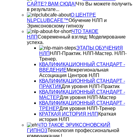
САЙТЕ? ВАМ СЮДА!
Что Вы можете получить
в результате...
О ЦЕНТРЕ
NLPCLUBCAFE™
Обучение НЛП и
Эриксоновскому гипнозу
ЧТО ТАКОЕ
НЛП
Современный взгляд: Моделирование
успеха.
ЭТАПЫ ОБУЧЕНИЯ
НЛП
НЛП-Практик. НЛП-Мастер. НЛП-
Тренер.
КВАЛИФИКАЦИОННЫЙ СТАНДАРТ -
ВВЕДЕНИЕ
Межрегиональная
Ассоциация Центров НЛП
КВАЛИФИКАЦИОННЫЙ СТАНДАРТ -
ПРАКТИК
Для уровня НЛП-Практик
КВАЛИФИКАЦИОННЫЙ СТАНДАРТ -
МАСТЕР
Для уровня НЛП-Мастер
КВАЛИФИКАЦИОННЫЙ СТАНДАРТ -
ТРЕНЕР
Для уровня НЛП-Тренер
КРАТКАЯ ИСТОРИЯ НЛП
Краткая
история НЛП
ЧТО ТАКОЕ ЭРИКСОНОВСКИЙ
ГИПНОЗ
Технология профессиональной
коммуникации !