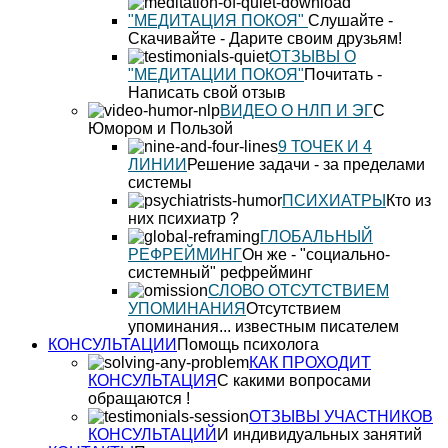
"МЕДИТАЦИЯ ПОКОЯ"
Слушайте -
Скачивайте - Дарите своим друзьям!
ОТЗЫВЫ О
"МЕДИТАЦИИ ПОКОЯ"
Почитать -
Написать свой отзыв
ВИДЕО О НЛП И ЭГ
С
Юмором и Пользой
9 ТОЧЕК И 4
ЛИНИИ
Решение задачи - за пределами
системы
ПСИХИАТРЫ
Кто из
них психиатр ?
ГЛОБАЛЬНЫЙ
РЕФРЕЙМИНГ
Он же - "социально-
системный" рефрейминг
СЛОВО ОТСУТСТВИЕМ
УПОМИНАНИЯ
Отсутствием
упоминания... известным писателем
КОНСУЛЬТАЦИИ
Помощь психолога
КАК ПРОХОДИТ
КОНСУЛЬТАЦИЯ
С какими вопросами
обращаются !
ОТЗЫВЫ УЧАСТНИКОВ
КОНСУЛЬТАЦИЙ
И индивидуальных занятий