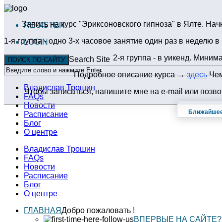
Запись на курс "Эриксоновского гипноза" в Ялте. На
REGISTER
1-я группа - одно 3-х часовое занятие один раз в неделю в
LOGIN
2-я группа - в уикенд. Миним
Search Site
ПОИСК ПО САЙТУ
Подробное описание курса →
здесь
Чем
Владислав Трошин
Чтобы записаться, напишите мне на e-mail или позв
FAQs
Новости
Ближайшее
Расписание
Блог
О центре
Владислав Трошин
FAQs
Новости
Расписание
Блог
О центре
ГЛАВНАЯ
Добро пожаловать !
ВПЕРВЫЕ НА САЙТЕ?