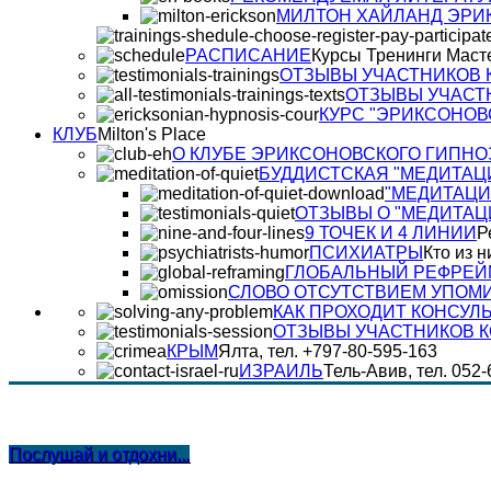
МИЛТОН ХАЙЛАНД ЭРИ
РАСПИСАНИЕ
Курсы Тренинги Маст
ОТЗЫВЫ УЧАСТНИКОВ К
ОТЗЫВЫ УЧАСТ
КУРС "ЭРИКСОНОВ
КЛУБ
Milton's Place
О КЛУБЕ ЭРИКСОНОВСКОГО ГИПНО
БУДДИСТСКАЯ "МЕДИТАЦ
"МЕДИТАЦИ
ОТЗЫВЫ О "МЕДИТАЦ
9 ТОЧЕК И 4 ЛИНИИ
Р
ПСИХИАТРЫ
Кто из н
ГЛОБАЛЬНЫЙ РЕФРЕЙ
СЛОВО ОТСУТСТВИЕМ УПОМ
КАК ПРОХОДИТ КОНСУЛ
ОТЗЫВЫ УЧАСТНИКОВ 
КРЫМ
Ялта, тел. +797-80-595-163
ИЗРАИЛЬ
Тель-Авив, тел. 052
Послушай и отдохни...