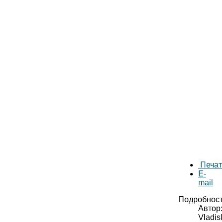
Печа
E-
mail
Подробнос
Автор
Vladis