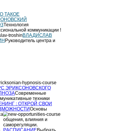
О ТАКОЕ
СОНОВСКИЙ
ОЗ
Технология
сиональной коммуникации !
ВЛАДИСЛАВ
ИН
Руководитель центра и
РС ЭРИКСОНОВСКОГО
ПНОЗА
Современные
муникативные техники
ЕНИНГ : ОТКРОЙ СВОИ
ЗМОЖНОСТИ
Основы
са
общения, влияния и
саморегуляции.
РАСПИСАНИЕ
Выбрать.