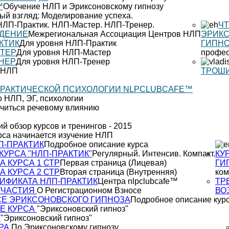
™
Обучение НЛП и Эриксоновскому гипнозу
й взгляд: Моделирование успеха.
НЛП-Практик. НЛП-Мастер. НЛП-Тренер.
ЧТ
ЕДЕНИЕ
Межрегиональная Ассоциация Центров НЛП
ЭРИК
КТИК
Для уровня НЛП-Практик
ГИПН
СТЕР
Для уровня НЛП-Мастер
профес
ЕНЕР
Для уровня НЛП-Тренер
я НЛП
ТРОШ
ПРАКТИЧЕСКОЙ ПСИХОЛОГИИ NLPCLUBCAFE™
о НЛП, ЭГ, психологии
учиться речевому влиянию
ий обзор курсов и тренингов - 2015
урса начинается изучение НЛП
П-ПРАКТИК
Подробное описание курса
КУРСА "НЛП-ПРАКТИК"
Регулярный. Интенсив. Компакт.
КУ
А КУРСА 1 СТР
Первая страница (Лицевая)
ГИ
А КУРСА 2 СТР
Вторая страница (Внутренняя)
ком
ИФИКАТА НЛП-ПРАКТИК
Центра nlpclubcafe™
ТР
УЧАСТИЯ
О Регистрационном Взносе
ВО
СЕ ЭРИКСОНОВСКОГО ГИПНОЗА
Подробное описание кур
Е КУРСА
"Эриксоновский гипноз"
А
"Эриксоновский гипноз"
УРА
По Эриксоновскому гипнозу.