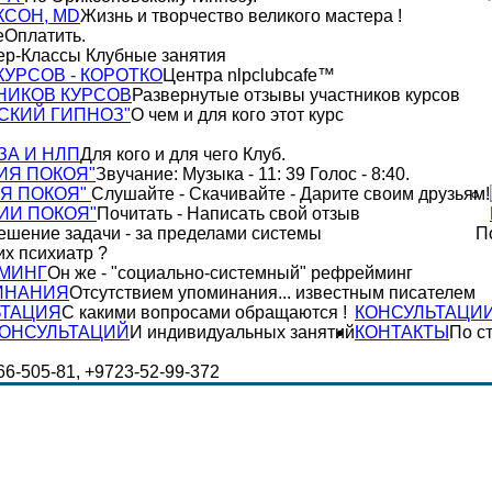
КСОН, MD
Жизнь и творчество великого мастера !
Оплатить.
ер-Классы Клубные занятия
УРСОВ - КОРОТКО
Центра nlpclubcafe™
НИКОВ КУРСОВ
Развернутые отзывы участников курсов
СКИЙ ГИПНОЗ"
О чем и для кого этот курс
ЗА И НЛП
Для кого и для чего Клуб.
ИЯ ПОКОЯ"
Звучание: Музыка - 11: 39 Голос - 8:40.
Я ПОКОЯ"
Слушайте - Скачивайте - Дарите своим друзьям!
ИИ ПОКОЯ"
Почитать - Написать свой отзыв
ешение задачи - за пределами системы
П
их психиатр ?
МИНГ
Он же - "социально-системный" рефрейминг
ИНАНИЯ
Отсутствием упоминания... известным писателем
ЬТАЦИЯ
С какими вопросами обращаются !
КОНСУЛЬТАЦИ
КОНСУЛЬТАЦИЙ
И индивидуальных занятий
КОНТАКТЫ
По с
-66-505-81, +9723-52-99-372