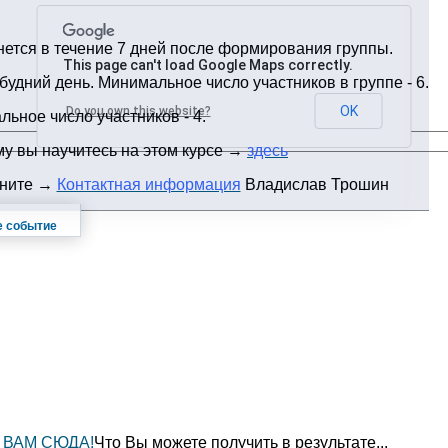
чнется в течение 7 дней после формирования группы.
This page can't load Google Maps correctly.
 будний день. Минимальное число участников в группе - 6.
OK
Do you own this website?
альное число участников - 4.
у вы научитесь на этом курсе →
здесь
оните →
Контактная информация
Владислав Трошин
 событие
 ВАМ СЮДА!
Что Вы можете получить в результате...