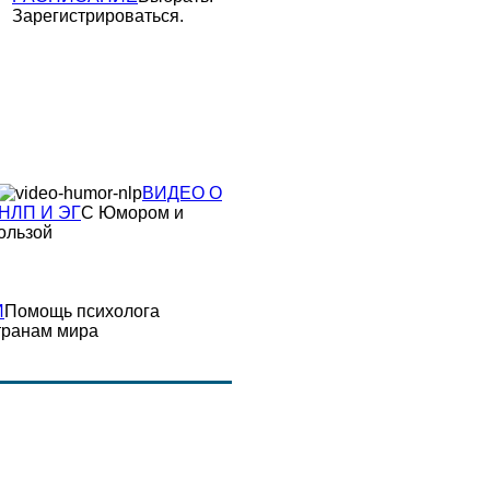
Зарегистрироваться.
ВИДЕО О
НЛП И ЭГ
С Юмором и
ользой
И
Помощь психолога
транам мира