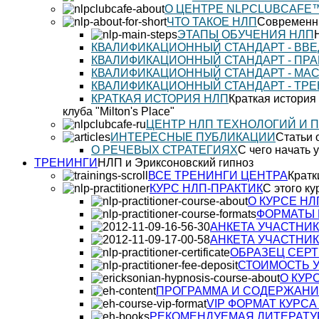
О ЦЕНТРЕ NLPCLUBCAFE
ЧТО ТАКОЕ НЛП
Современны
ЭТАПЫ ОБУЧЕНИЯ НЛП
КВАЛИФИКАЦИОННЫЙ СТАНДАРТ - ВВ
КВАЛИФИКАЦИОННЫЙ СТАНДАРТ - ПРА
КВАЛИФИКАЦИОННЫЙ СТАНДАРТ - МА
КВАЛИФИКАЦИОННЫЙ СТАНДАРТ - ТР
КРАТКАЯ ИСТОРИЯ НЛП
Краткая истори
клуба "Milton's Place"
ЦЕНТР НЛП ТЕХНОЛОГИЙ И 
ИНТЕРЕСНЫЕ ПУБЛИКАЦИИ
Статьи 
О РЕЧЕВЫХ СТРАТЕГИЯХ
С чего начать 
ТРЕНИНГИ
НЛП и Эриксоновский гипноз
ВСЕ ТРЕНИНГИ ЦЕНТРА
Кратк
КУРС НЛП-ПРАКТИК
С этого к
О КУРСЕ НЛ
ФОРМАТЫ 
АНКЕТА УЧАСТНИК
АНКЕТА УЧАСТНИК
ОБРАЗЕЦ СЕРТ
СТОИМОСТЬ 
О КУР
ПРОГРАММА И СОДЕРЖАНИ
VIP ФОРМАТ КУРС
РЕКОМЕНДУЕМАЯ ЛИТЕРАТ